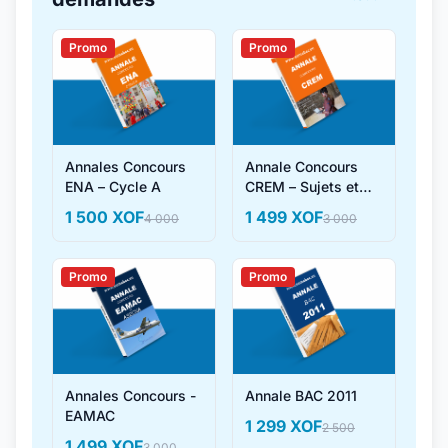
Promo
Promo
Annales Concours
Annale Concours
ENA – Cycle A
CREM – Sujets et
Corrigés
1 500 XOF
1 499 XOF
4 000
3 000
Promo
Promo
Annales Concours -
Annale BAC 2011
EAMAC
1 299 XOF
2 500
1 499 XOF
3 000