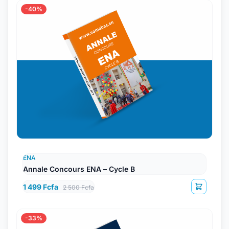
-40%
ENA
Annale Concours ENA – Cycle B
1 499 Fcfa
2 500 Fcfa
-33%