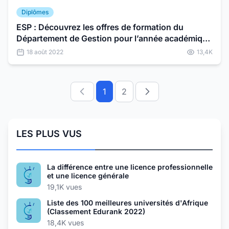
Diplômes
ESP : Découvrez les offres de formation du
Département de Gestion pour l’année académique
2022-2023
18 août 2022
13,4K
1
2
LES PLUS VUS
La différence entre une licence professionnelle
et une licence générale
19,1K vues
Liste des 100 meilleures universités d'Afrique
(Classement Edurank 2022)
18,4K vues