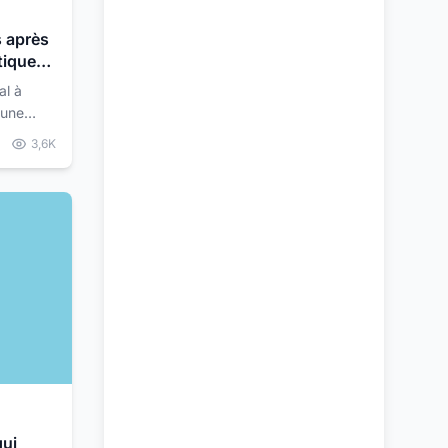
 après
tique
al à
 une
de
3,6K
e pas
qui