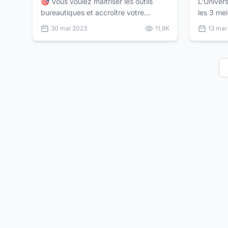
🎯 Vous voulez maîtriser les outils
L'Univer
bureautiques et accroître votre
les 3 mei
productivité sans quitter le confort de
aux État
30 mai 2023
11,6K
13 mar
votre domicile ? Ne cherchez plus, la
ligne gra
formation bure...
Harvard 