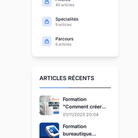
40 articles
Spécialités
9 articles
Parcours
6 articles
ARTICLES RÉCENTS
Formation
"Comment créer
des sites et
01/11/2025 20:04
Application Web
Formation
avec l'IA"
bureautique