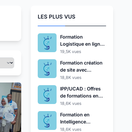
LES PLUS VUS
Formation
Logistique en ligne
gratuite à l'UNICEF
19,5K vues
Formation création
de site avec
WordPress ( En
18,8K vues
ligne )
IPP/UCAD : Offres
de formations en
licences et masters
18,6K vues
Formation en
Intelligence
Artificielle (IA)-
18,6K vues