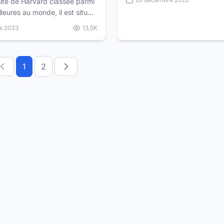
sité de Harvard classée parmi
3D
lleures au monde, il est situé
s-Unis. Postulez aux cours en
s 2023
13,5K
tuits de l'Université de
20...
1
2