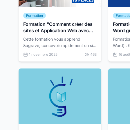
Formation
Formati
Formation "Comment créer des
Formati
sites et Application Web avec
Word gr
l'IA"
débutan
Cette formation vous apprend
Formatio
&agrave; concevoir rapidement un site
Word) : G
web et une application mobile
Formatio
1 novembre 2025
463
16 aoû
fonctionnelle en utilisant
Ligne : 
l&rsquo;intelligence artificielle....
à Z Vous