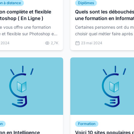
n à distance
Diplômes
on complète et flexible
Quels sont les débouchés
toshop ( En Ligne )
une formation en Informa
Bureautique ?
 vous offre une formation
Certaines personnes ont du m
 et flexible sur Photoshop en
choisir quel métier faire après
formation. En effet, à défaut 
i 2024
2,7K
23 mai 2024
 avec Sunucode ! 🌟 Êtes-
renseignements, on ne valoris
sionné pa...
souvent les formations,...
on
Formation
on en Intelligence
Voici 10 sites populaires 