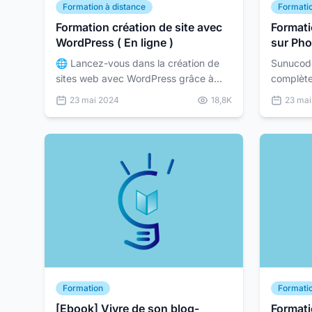
Formation à distance
Formatio
Formation création de site avec
Formati
WordPress ( En ligne )
sur Pho
🌐 Lancez-vous dans la création de
Sunucode
sites web avec WordPress grâce à
complète
Sunucode ! 🌟 Êtes-vous prêt à
ligne 🎨 Découvrez la puissance de
23 mai 2024
18,8K
23 ma
maîtriser WordPress et à créer des
Photoshop
sites web époustouflants...
vous pas
Formation
Formati
[Ebook] Vivre de son blog-
Formati