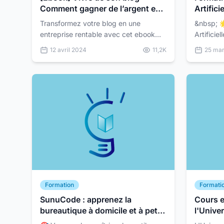
Comment gagner de l’argent en
Artifici
ligne ?
Busines
Transformez votre blog en une
&nbsp; 🌟 Formation en Intelligence
entreprise rentable avec cet ebook
Artificie
« Vivre de son blog : Gagner de
maintenant ! 🌟 Ê
12 avril 2024
11,2K
25 ma
l’argent en ligne ». Ce guide complet
plonger 
vous offre les outils, le...
de l'Intel
Formation
Formati
SunuCode : apprenez la
Cours e
bureautique à domicile et à petit
l'Unive
prix !
(Inscri