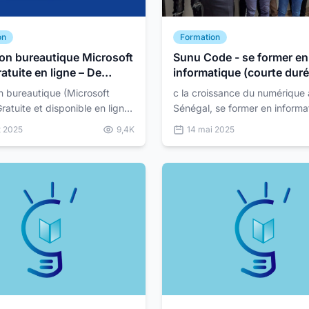
on
Formation
on bureautique Microsoft
Sunu Code - se former en
atuite en ligne – De
informatique (courte duré
t à expert
certification)
n bureautique (Microsoft
c la croissance du numérique
ratuite et disponible en ligne
Sénégal, se former en informa
n Bureautique Gratuite en
devient essentiel. Sunu Code
t 2025
9,4K
14 mai 2025
Maîtrisez Microsoft Word de A
ce besoin avec des formation
 débu...
pratiques, accessibles et...