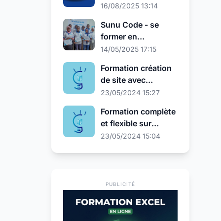
Microsoft Word
16/08/2025 13:14
gratuite en ligne –
Sunu Code - se
De débutant à
former en
expert
informatique
14/05/2025 17:15
(courte durée +
Formation création
certification)
de site avec
WordPress ( En
23/05/2024 15:27
ligne )
Formation complète
et flexible sur
Photoshop ( En
23/05/2024 15:04
Ligne )
PUBLICITÉ