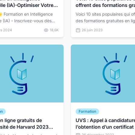
elle (IA)-Optimiser Votre
offrent des formations gr
s en Ligne
en ligne
Voici 10 sites populaires qui of
lle (IA) - Inscrivez-vous dès
des formations gratuites en ligne
tes-vous prêt à
Coursera (www.coursera.org) 
rs 2024
18,6K
26 juin 2023
dans le monde passionnant
Propose des cours en ligne gr
lige...
dispensés par de...
on
Formation
n ligne gratuits de
UVS : Appel à candidatur
rsité de Harvard 2023
l’obtention d’un certificat
vez-vous maintenant)
compétences en Modélisa
26 décembre 2022