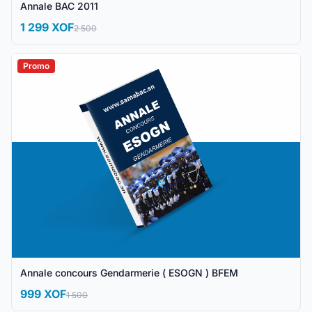
Annale BAC 2011
1 299 XOF
2 500
Promo
Annale concours Gendarmerie ( ESOGN ) BFEM
999 XOF
1 500