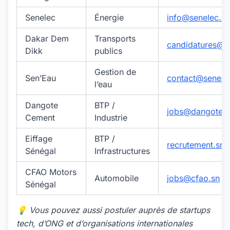
Senelec
Énergie
info@senelec.sn
Dakar Dem
Transports
candidatures@d
Dikk
publics
Gestion de
Sen’Eau
contact@seneau
l’eau
Dangote
BTP /
jobs@dangotec
Cement
Industrie
Eiffage
BTP /
recrutement.sn
Sénégal
Infrastructures
CFAO Motors
Automobile
jobs@cfao.sn
Sénégal
💡 Vous pouvez aussi postuler auprès de startups
tech, d’ONG et d’organisations internationales