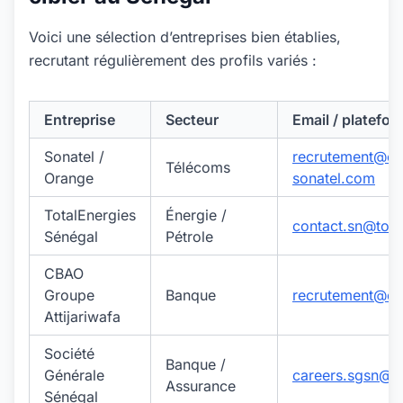
Voici une sélection d’entreprises bien établies,
recrutant régulièrement des profils variés :
Entreprise
Secteur
Email / platefor
Sonatel /
recrutement@or
Télécoms
Orange
sonatel.com
TotalEnergies
Énergie /
contact.sn@tota
Sénégal
Pétrole
CBAO
Groupe
Banque
recrutement@cb
Attijariwafa
Société
Banque /
Générale
careers.sgsn@
Assurance
Sénégal