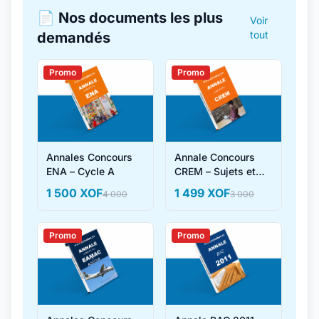
📄 Nos documents les plus
Voir
tout
demandés
Promo
Promo
Annales Concours
Annale Concours
ENA – Cycle A
CREM – Sujets et
Corrigés
1 500 XOF
1 499 XOF
4 000
3 000
Promo
Promo