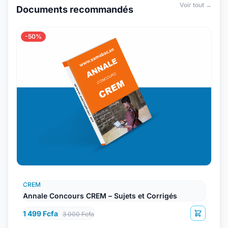
Voir tout →
Documents recommandés
-50%
CREM
Annale Concours CREM – Sujets et Corrigés
1 499 Fcfa
3 000 Fcfa