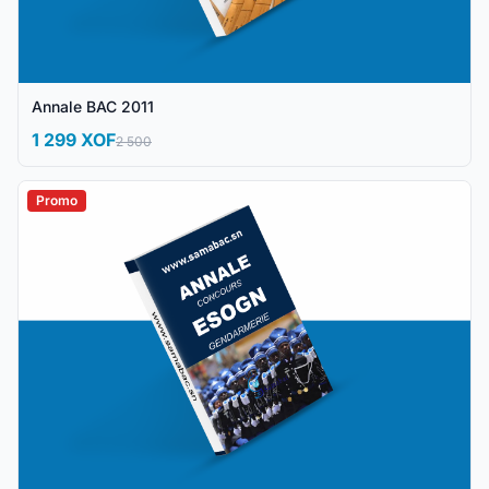
Annale BAC 2011
1 299 XOF
2 500
Promo