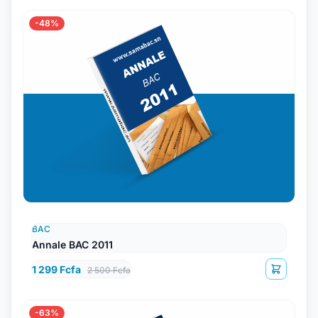
-48%
BAC
Annale BAC 2011
1 299 Fcfa
2 500 Fcfa
-63%