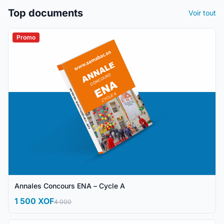
Top documents
Voir tout
Promo
Annales Concours ENA – Cycle A
1 500 XOF
4 000