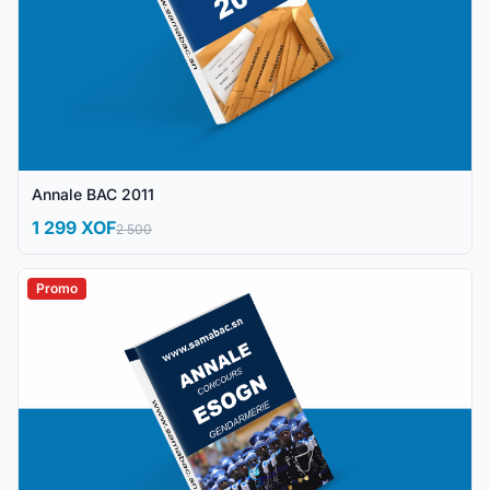
Annale BAC 2011
1 299 XOF
2 500
Promo