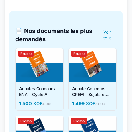
📄 Nos documents les plus
Voir
tout
demandés
Promo
Promo
Annales Concours
Annale Concours
ENA – Cycle A
CREM – Sujets et
Corrigés
1 500 XOF
1 499 XOF
4 000
3 000
Promo
Promo