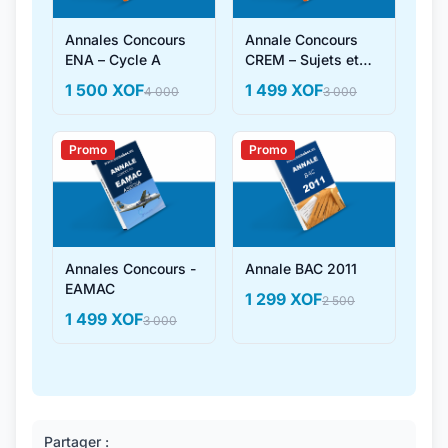
Annales Concours
Annale Concours
ENA – Cycle A
CREM – Sujets et
Corrigés
1 500 XOF
1 499 XOF
4 000
3 000
Promo
Promo
Annales Concours -
Annale BAC 2011
EAMAC
1 299 XOF
2 500
1 499 XOF
3 000
Partager :