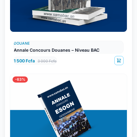
DOUANE
Annale Concours Douanes – Niveau BAC
1 500 Fcfa
3 000 Fcfa
-63%