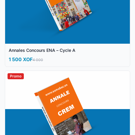
Annales Concours ENA – Cycle A
1 500 XOF
4 000
Promo