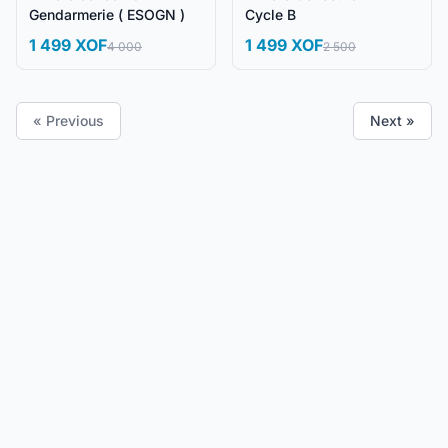
Gendarmerie ( ESOGN )
Cycle B
1 499 XOF
1 499 XOF
4 000
2 500
« Previous
Next »