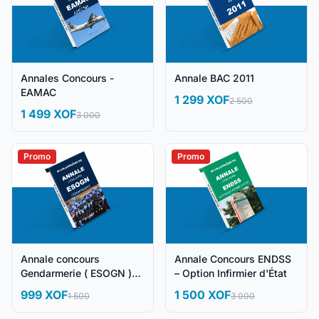
Annales Concours -
Annale BAC 2011
EAMAC
1 299 XOF
2 500
1 499 XOF
3 000
Promo
Promo
Annale concours
Annale Concours ENDSS
Gendarmerie ( ESOGN )
– Option Infirmier d'État
BFEM
999 XOF
1 500 XOF
1 500
3 000