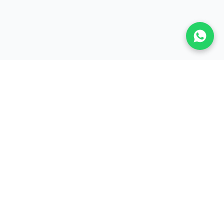
A LA UNE
Actualités
Baccalauréat
Bourses
Concours