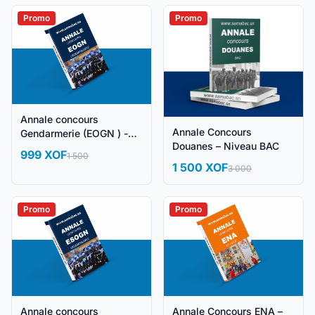
Promo
Promo
Annale concours
Annale Concours
Gendarmerie (EOGN ) -
Douanes – Niveau BAC
Lettres
999 XOF
1 500
1 500 XOF
3 000
Promo
Promo
Annale concours
Annale Concours ENA –