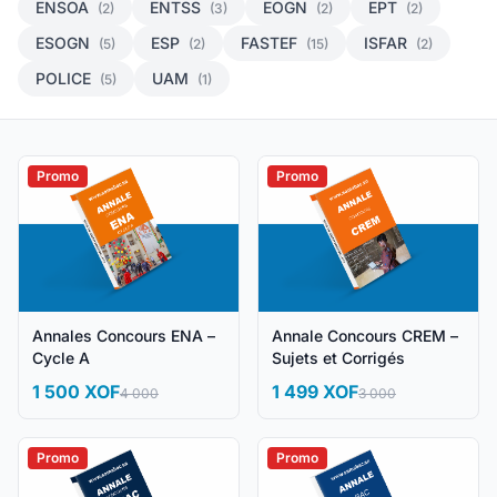
ENSOA
ENTSS
EOGN
EPT
(2)
(3)
(2)
(2)
ESOGN
ESP
FASTEF
ISFAR
(5)
(2)
(15)
(2)
POLICE
UAM
(5)
(1)
Promo
Promo
Annales Concours ENA –
Annale Concours CREM –
Cycle A
Sujets et Corrigés
1 500 XOF
1 499 XOF
4 000
3 000
Promo
Promo