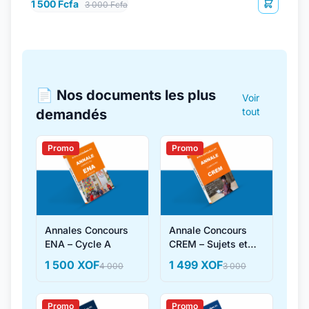
1 500 Fcfa
3 000 Fcfa
📄 Nos documents les plus
Voir
tout
demandés
Promo
Promo
Annales Concours
Annale Concours
ENA – Cycle A
CREM – Sujets et
Corrigés
1 500 XOF
1 499 XOF
4 000
3 000
Promo
Promo