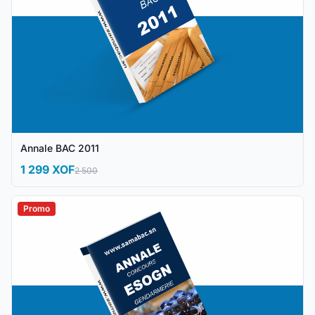
Annale BAC 2011
1 299 XOF
2 500
Promo