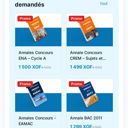
tout
demandés
Promo
Promo
Annales Concours
Annale Concours
ENA – Cycle A
CREM – Sujets et
Corrigés
1 500 XOF
1 499 XOF
4 000
3 000
Promo
Promo
Annales Concours -
Annale BAC 2011
EAMAC
1 299 XOF
2 500