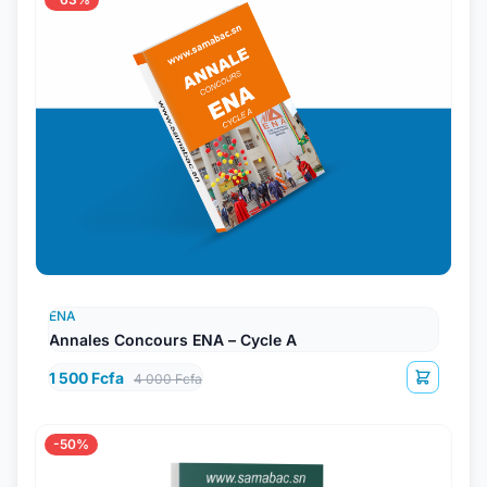
ENA
Annales Concours ENA – Cycle A
1 500 Fcfa
4 000 Fcfa
-50%