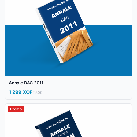
Annale BAC 2011
1 299 XOF
2 500
Promo