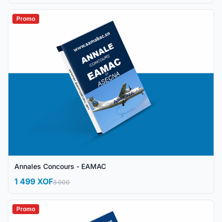
Promo
Annales Concours - EAMAC
1 499 XOF
3 000
Promo