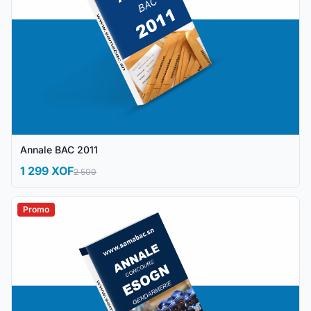
Annale BAC 2011
1 299 XOF
2 500
Promo