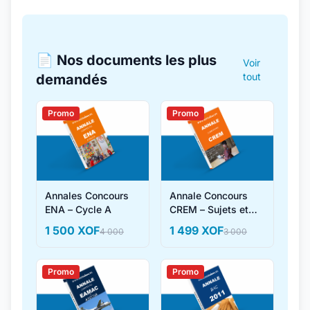
📄 Nos documents les plus
Voir
tout
demandés
Promo
Promo
Annales Concours
Annale Concours
ENA – Cycle A
CREM – Sujets et
Corrigés
1 500 XOF
1 499 XOF
4 000
3 000
Promo
Promo