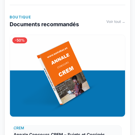
BOUTIQUE
Voir tout →
Documents recommandés
-50%
CREM
Annale Concours CREM – Sujets et Corrigés