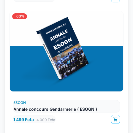
-63%
ESOGN
Annale concours Gendarmerie ( ESOGN )
1 499 Fcfa
4 000 Fcfa