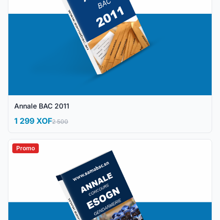
Annale BAC 2011
1 299 XOF
2 500
Promo