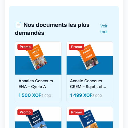
📄 Nos documents les plus
Voir
tout
demandés
Promo
Promo
Annales Concours
Annale Concours
ENA – Cycle A
CREM – Sujets et
Corrigés
1 500 XOF
1 499 XOF
4 000
3 000
Promo
Promo