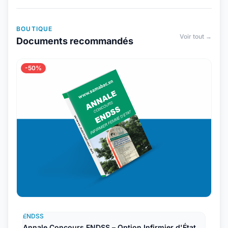
BOUTIQUE
Voir tout →
Documents recommandés
-50%
ENDSS
Annale Concours ENDSS – Option Infirmier d'État