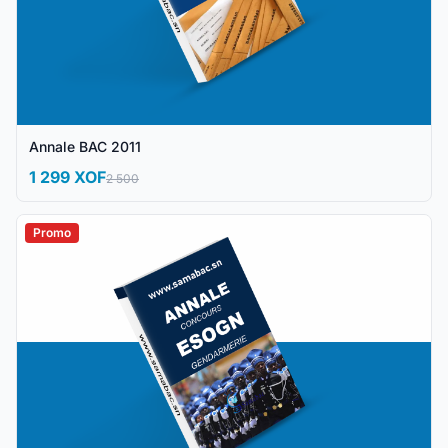
Annale BAC 2011
1 299 XOF
2 500
Promo