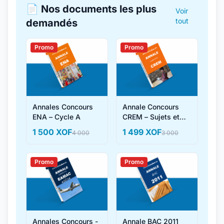
📄 Nos documents les plus
Voir
tout
demandés
Promo
Promo
Annales Concours
Annale Concours
ENA – Cycle A
CREM – Sujets et
Corrigés
1 500 XOF
1 499 XOF
4 000
3 000
Promo
Promo
Annales Concours -
Annale BAC 2011