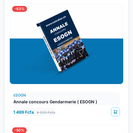
-63%
ESOGN
Annale concours Gendarmerie ( ESOGN )
1 499 Fcfa
4 000 Fcfa
-50%