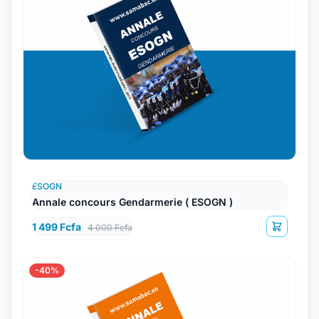
ESOGN
Annale concours Gendarmerie ( ESOGN )
1 499 Fcfa
4 000 Fcfa
-40%