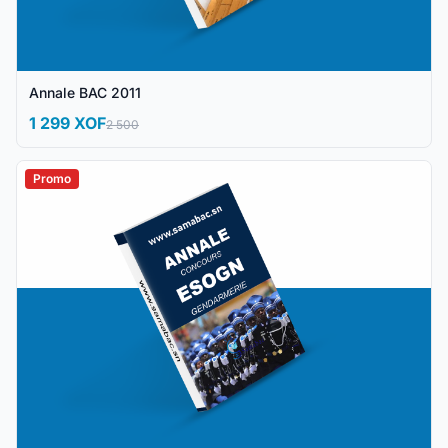
Annale BAC 2011
1 299 XOF
2 500
Promo