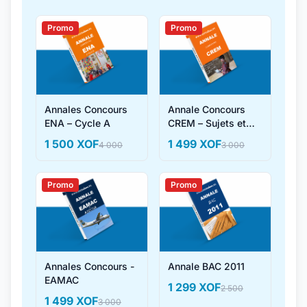
Promo
Promo
Annales Concours
Annale Concours
ENA – Cycle A
CREM – Sujets et
Corrigés
1 500 XOF
1 499 XOF
4 000
3 000
Promo
Promo
Annales Concours -
Annale BAC 2011
EAMAC
1 299 XOF
2 500
1 499 XOF
3 000