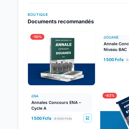
BOUTIQUE
Documents recommandés
-50%
DOUANE
Annale Conc
Niveau BAC
1 500 Fcfa
3
-63%
ENA
Annales Concours ENA –
Cycle A
1 500 Fcfa
4 000 Fcfa