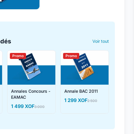
ndés
Voir tout
Promo
Promo
Annales Concours -
Annale BAC 2011
EAMAC
1 299 XOF
2 500
1 499 XOF
3 000