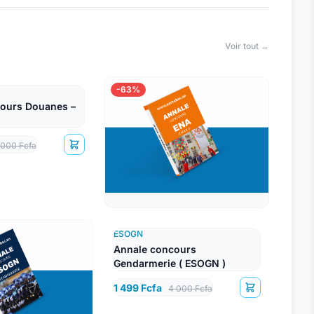
Voir tout →
-63%
ours Douanes –
 000 Fcfa
ESOGN
Annale concours
Gendarmerie ( ESOGN )
1 499 Fcfa
4 000 Fcfa