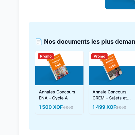
📄 Nos documents les plus dema
Promo
Promo
Annales Concours
Annale Concours
ENA – Cycle A
CREM – Sujets et
Corrigés
1 500 XOF
1 499 XOF
4 000
3 000