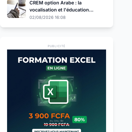
CREM option Arabe : la
vocalisation et l'éducation
religieuse au programme de la
02/08/2026 16:08
présélection
PUBLICITÉ