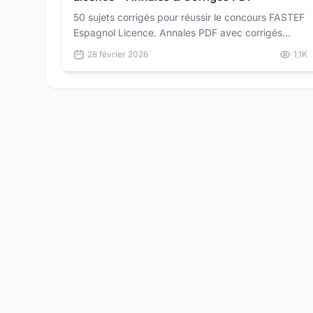
50 sujets corrigés pour réussir le concours FASTEF
Espagnol Licence. Annales PDF avec corrigés
détaillés pour vous préparer dans les conditions
28 février 2026
1,1K
réelles du concours.