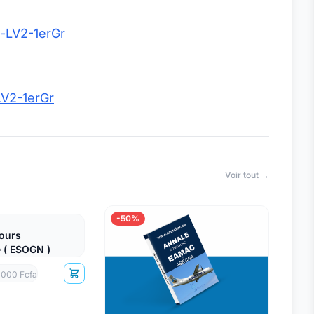
-LV2-1erGr
LV2-1erGr
Voir tout →
-50%
ours
 ( ESOGN )
 000 Fcfa