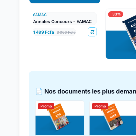
-33%
EAMAC
Annales Concours - EAMAC
1 499 Fcfa
3 000 Fcfa
📄 Nos documents les plus dema
Promo
Promo