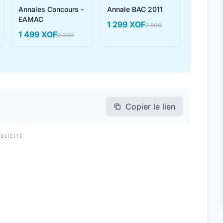
Annales Concours -
Annale BAC 2011
EAMAC
1 299 XOF
2 500
1 499 XOF
3 000
Copier le lien
BLICITÉ