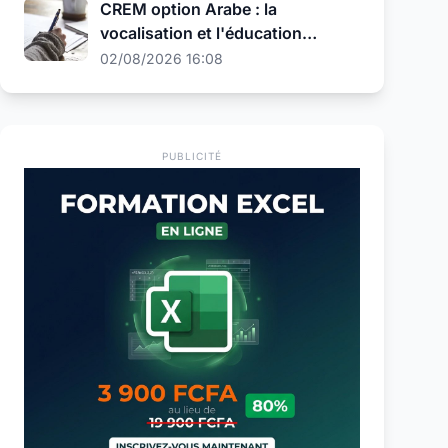
CREM option Arabe : la
vocalisation et l'éducation
religieuse au programme de la
02/08/2026 16:08
présélection
PUBLICITÉ