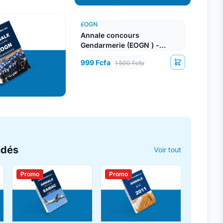
EOGN
Annale concours
Gendarmerie (EOGN ) -
Lettres
999 Fcfa
1 500 Fcfa
ndés
Voir tout
Promo
Promo