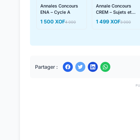
Annales Concours
Annale Concours
ENA – Cycle A
CREM – Sujets et
Corrigés
1 500 XOF
1 499 XOF
4 000
3 000
Partager :
PU