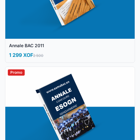
Annale BAC 2011
1 299 XOF
2 500
Promo