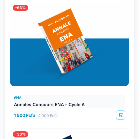
-63%
ENA
Annales Concours ENA – Cycle A
1 500 Fcfa
4 000 Fcfa
-33%