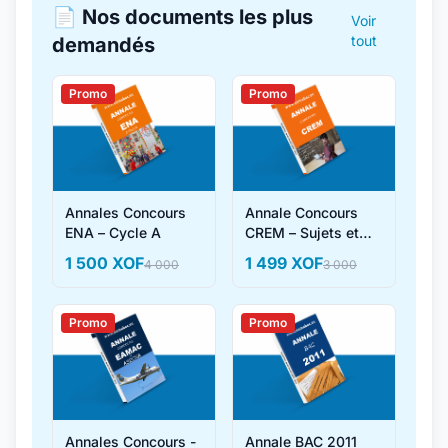
📄 Nos documents les plus
Voir
tout
demandés
Promo
Promo
Annales Concours
Annale Concours
ENA – Cycle A
CREM – Sujets et
Corrigés
1 500 XOF
1 499 XOF
4 000
3 000
Promo
Promo
Annales Concours -
Annale BAC 2011