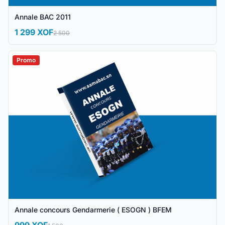
Annale BAC 2011
1 299 XOF
2 500
Promo
Annale concours Gendarmerie ( ESOGN ) BFEM
999 XOF