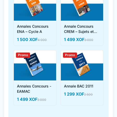
Annales Concours
Annale Concours
ENA – Cycle A
CREM – Sujets et
Corrigés
1 500 XOF
1 499 XOF
4 000
3 000
Promo
Promo
Annales Concours -
Annale BAC 2011
EAMAC
1 299 XOF
2 500
1 499 XOF
3 000