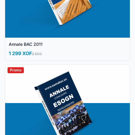
Annale BAC 2011
1 299 XOF
2 500
Promo