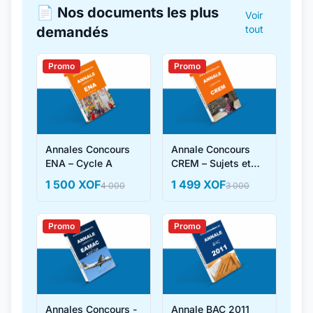
📄 Nos documents les plus
Voir
tout
demandés
Promo
Promo
Annales Concours
Annale Concours
ENA – Cycle A
CREM – Sujets et
Corrigés
1 500 XOF
1 499 XOF
4 000
3 000
Promo
Promo
Annales Concours -
Annale BAC 2011