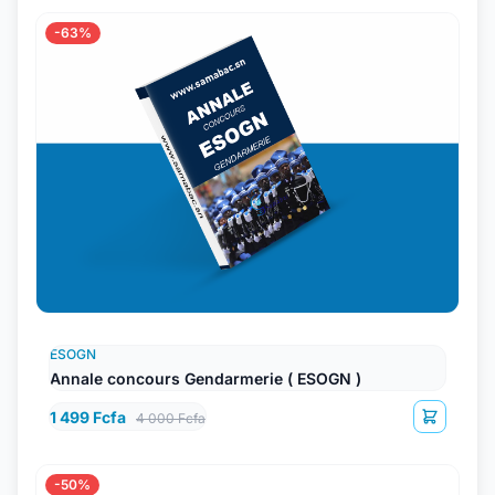
-63%
ESOGN
Annale concours Gendarmerie ( ESOGN )
1 499 Fcfa
4 000 Fcfa
-50%