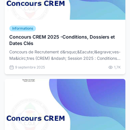
Informations
Concours CREM 2025 -Conditions, Dossiers et
Dates Clés
Concours de Recrutement d&rsquo;&Eacute;l&egrave;ves-
Ma&icirc;tres (CREM) &ndash; Session 2025 : Conditions,
Dossiers et Dates Cl&eacute;s Le&nbsp;Minist&egrav...
9 septembre 2025
1,7K