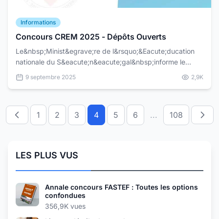
Informations
Concours CREM 2025 - Dépôts Ouverts
Le&nbsp;Minist&egrave;re de l&rsquo;&Eacute;ducation
nationale du S&eacute;n&eacute;gal&nbsp;informe le
public de l&rsquo;ouverture du&nbsp;Concours de
9 septembre 2025
2,9K
recrutem...
1
2
3
4
5
6
...
108
LES PLUS VUS
Annale concours FASTEF : Toutes les options
confondues
356,9K vues