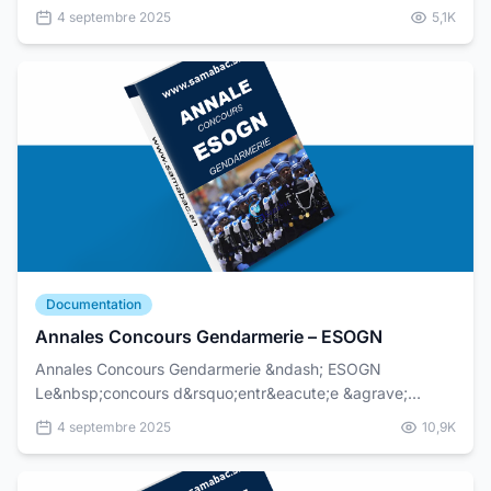
d&rsquo;&Eacute;tudes des Sciences et Techniques de
4 septembre 2025
5,1K
l&rsquo;Information)&nbsp;es...
Documentation
Annales Concours Gendarmerie – ESOGN
Annales Concours Gendarmerie &ndash; ESOGN
Le&nbsp;concours d&rsquo;entr&eacute;e &agrave;
l&rsquo;&Eacute;cole des Sous-Officiers de la
4 septembre 2025
10,9K
Gendarmerie Nationale...