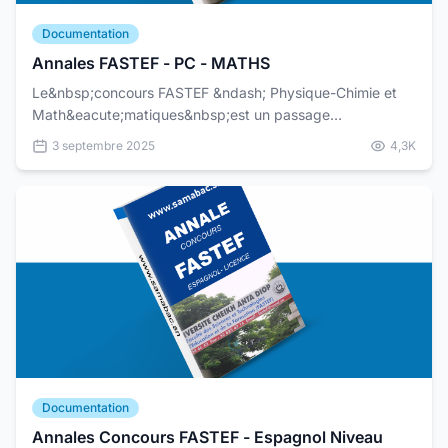
Documentation
Annales FASTEF - PC - MATHS
Le&nbsp;concours FASTEF &ndash; Physique-Chimie et
Math&eacute;matiques&nbsp;est un passage
incontournable pour les &eacute;tudiants souhaitant
3 septembre 2025
4,3K
int&eacute;grer...
Documentation
Annales Concours FASTEF - Espagnol Niveau