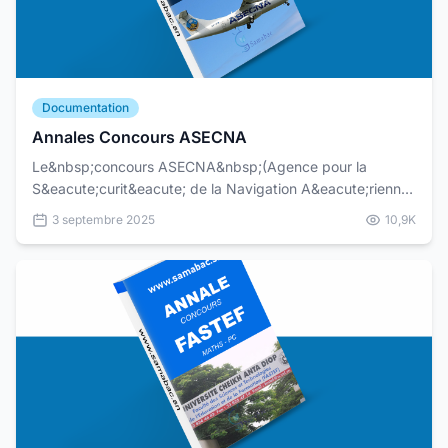
Documentation
Annales Concours ASECNA
Le&nbsp;concours ASECNA&nbsp;(Agence pour la
S&eacute;curit&eacute; de la Navigation A&eacute;rienne
en Afrique et &agrave; Madagascar) est une &eacute;tape
3 septembre 2025
10,9K
inc...