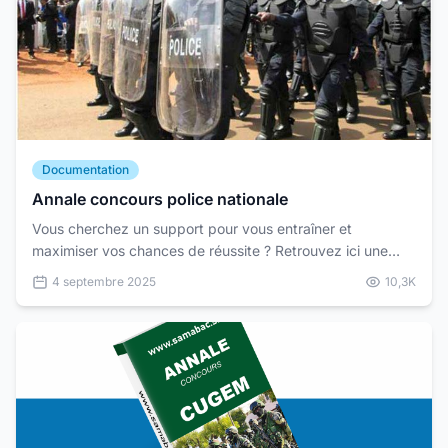
Documentation
Annale concours police nationale
Vous cherchez un support pour vous entraîner et
maximiser vos chances de réussite ? Retrouvez ici une
annale complète du concours de la Police, avec des
4 septembre 2025
10,3K
sujets...