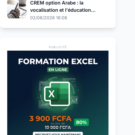
CREM option Arabe : la
vocalisation et l'éducation
religieuse au programme de la
02/08/2026 16:08
présélection
PUBLICITÉ