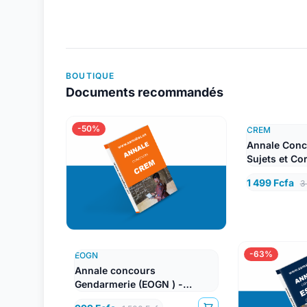
BOUTIQUE
Documents recommandés
-50%
CREM
Annale Conc
Sujets et Co
1 499 Fcfa
3
-63%
EOGN
Annale concours
Gendarmerie (EOGN ) -
Lettres