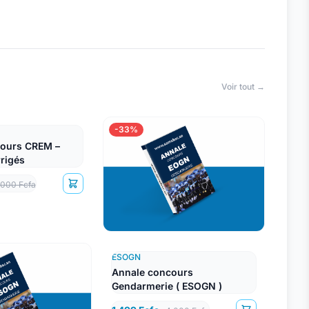
Voir tout →
-33%
ours CREM –
rrigés
 000 Fcfa
ESOGN
Annale concours
Gendarmerie ( ESOGN )