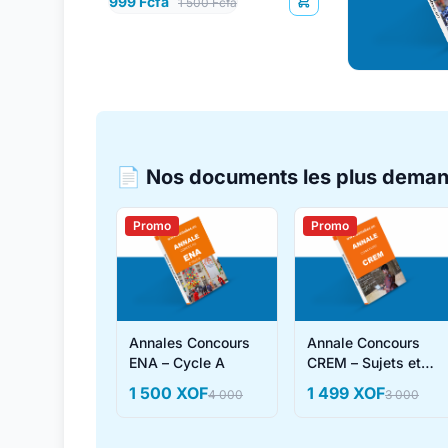
999 Fcfa
1 500 Fcfa
📄 Nos documents les plus dema
Promo
Promo
Annales Concours
Annale Concours
ENA – Cycle A
CREM – Sujets et
Corrigés
1 500 XOF
1 499 XOF
4 000
3 000