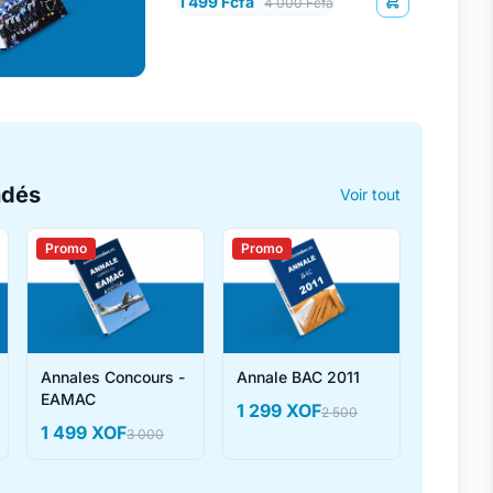
1 499 Fcfa
4 000 Fcfa
ndés
Voir tout
Promo
Promo
Annales Concours -
Annale BAC 2011
EAMAC
1 299 XOF
2 500
1 499 XOF
3 000