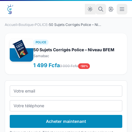
Accueil
›
Boutique
›
POLICE
›
50 Sujets Corrigés Police – Niveau BFEM
POLICE
50 Sujets Corrigés Police – Niveau BFEM
Samabac
1 499 Fcfa
3 000 Fcfa
-50%
Acheter maintenant