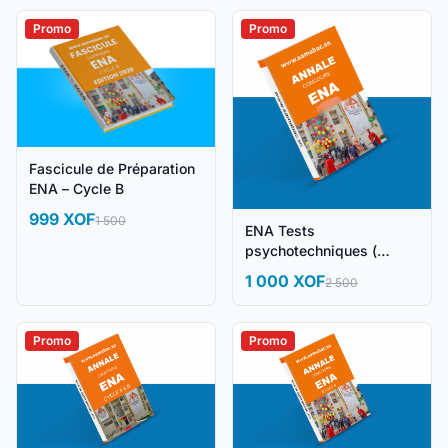
Promo
Promo
Fascicule de Préparation
ENA – Cycle B
999 XOF
1 500
ENA Tests
psychotechniques (
Sujets corrigés )
1 000 XOF
2 500
Promo
Promo