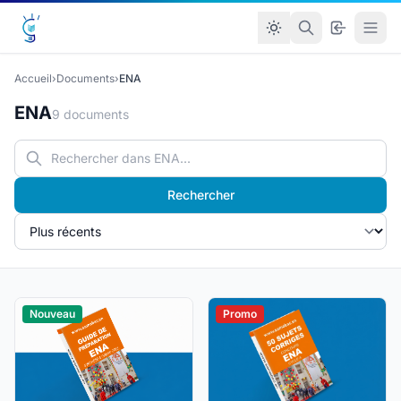
Accueil
›
Documents
›
ENA
ENA
9 documents
Rechercher
Nouveau
Promo