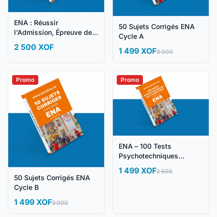
ENA : Réussir
50 Sujets Corrigés ENA
l'Admission, Épreuve de
Cycle A
Synthèse et Grand Oral
2 500 XOF
1 499 XOF
3 000
Promo
Promo
ENA – 100 Tests
Psychotechniques
Corrigés + Méthodologie
1 499 XOF
2 500
50 Sujets Corrigés ENA
Cycle B
1 499 XOF
3 000