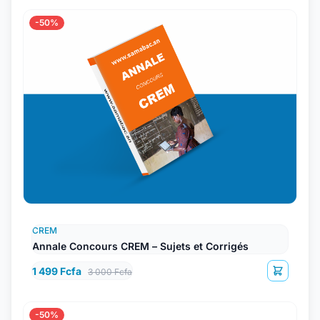
-50%
CREM
Annale Concours CREM – Sujets et Corrigés
1 499 Fcfa
3 000 Fcfa
-50%