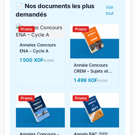
📄 Nos documents les plus
Voir
tout
demandés
Promo
Promo
Annales Concours
ENA – Cycle A
1 500 XOF
4 000
Annale Concours
CREM – Sujets et
Corrigés
1 499 XOF
3 000
Promo
Promo
Annales Concours -
Annale BAC 2011