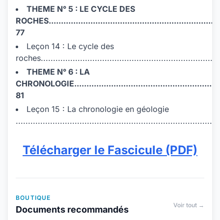
THEME N° 5 : LE CYCLE DES
ROCHES.......................................................................
77
Leçon 14 : Le cycle des
roches.........................................................................
THEME N° 6 : LA
CHRONOLOGIE...............................................................
81
Leçon 15 : La chronologie en géologie
.................................................................................
Télécharger le Fascicule (PDF)
BOUTIQUE
Voir tout →
Documents recommandés