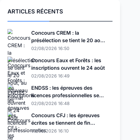
ARTICLES RÉCENTS
Concours CREM : la
présélection se tient le 20 août,
au nouveau format
02/08/2026 16:50
Concours Eaux et Forêts : les
inscriptions ouvrent le 24 août
02/08/2026 16:49
ENDSS : les épreuves des
licences professionnelles se
tiennent les 11, 12 et 13 août
02/08/2026 16:48
Concours CFJ : les épreuves
écrites se tiennent de fin
septembre à début octobre
02/08/2026 16:10