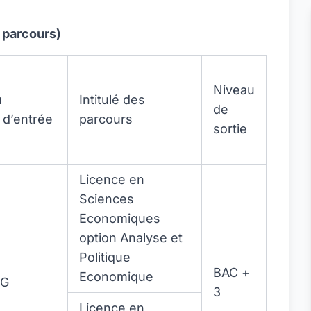
s parcours)
Niveau
u
Intitulé des
de
 d’entrée
parcours
sortie
Licence en
Sciences
Economiques
option Analyse et
Politique
BAC +
Economique
 G
3
Licence en