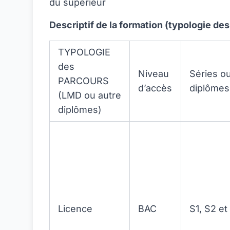
du supérieur
Descriptif de la formation (typologie de
TYPOLOGIE
des
Niveau
Séries o
PARCOURS
d’accès
diplômes
(LMD ou autre
diplômes)
Licence
BAC
S1, S2 et