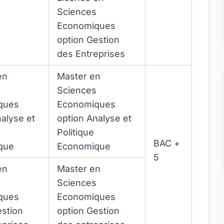
Sciences
Economiques
option Gestion
des Entreprises
en
Master en
Sciences
ques
Economiques
alyse et
option Analyse et
Politique
BAC +
que
Economique
5
en
Master en
Sciences
ques
Economiques
estion
option Gestion