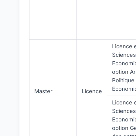
Licence 
Sciences
Economi
option An
Politique
Economi
Master
Licence
Licence 
Sciences
Economi
option G