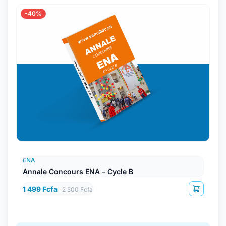
-40%
ENA
Annale Concours ENA – Cycle B
1 499 Fcfa
2 500 Fcfa