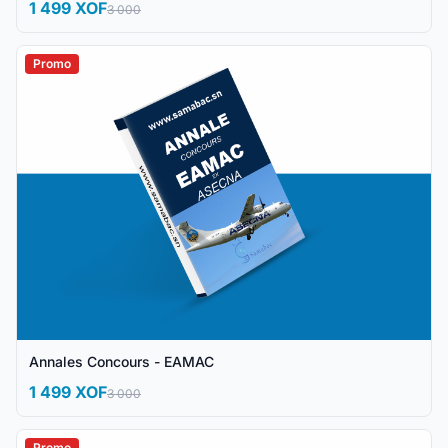
1 499 XOF
3 000
Promo
Annales Concours - EAMAC
1 499 XOF
3 000
Promo