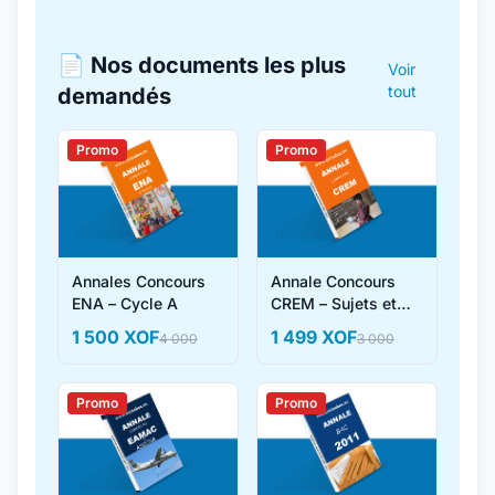
📄 Nos documents les plus
Voir
tout
demandés
Promo
Promo
Annales Concours
Annale Concours
ENA – Cycle A
CREM – Sujets et
Corrigés
1 500 XOF
1 499 XOF
4 000
3 000
Promo
Promo