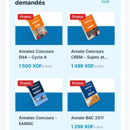
tout
demandés
Promo
Promo
Annales Concours
Annale Concours
ENA – Cycle A
CREM – Sujets et
Corrigés
1 500 XOF
1 499 XOF
4 000
3 000
Promo
Promo
Annales Concours -
Annale BAC 2011
EAMAC
1 299 XOF
2 500