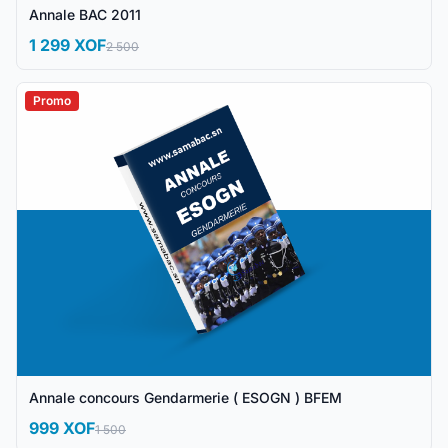
Annale BAC 2011
1 299 XOF
2 500
Promo
Annale concours Gendarmerie ( ESOGN ) BFEM
999 XOF
1 500