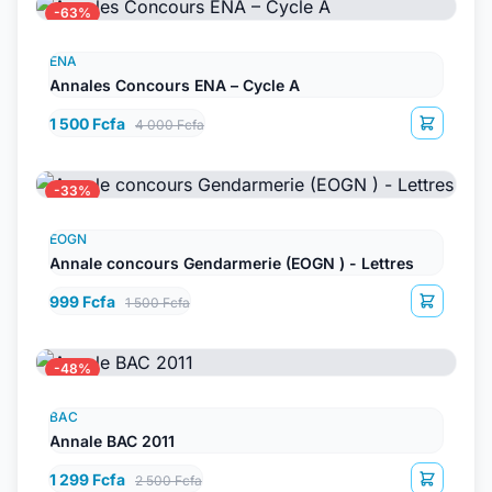
-63%
ENA
Annales Concours ENA – Cycle A
1 500 Fcfa
4 000 Fcfa
-33%
EOGN
Annale concours Gendarmerie (EOGN ) - Lettres
999 Fcfa
1 500 Fcfa
-48%
BAC
Annale BAC 2011
1 299 Fcfa
2 500 Fcfa