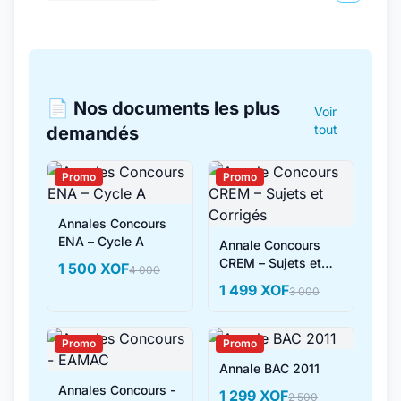
📄 Nos documents les plus
Voir
tout
demandés
Promo
Promo
Annales Concours
ENA – Cycle A
Annale Concours
CREM – Sujets et
1 500 XOF
4 000
Corrigés
1 499 XOF
3 000
Promo
Promo
Annale BAC 2011
Annales Concours -
1 299 XOF
2 500