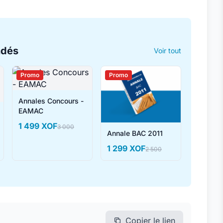
ndés
Voir tout
Promo
Promo
Annales Concours -
EAMAC
1 499 XOF
3 000
Annale BAC 2011
1 299 XOF
2 500
Copier le lien