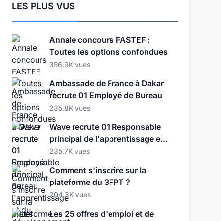
LES PLUS VUS
Annale concours FASTEF :
Toutes les options confondues
356,9K vues
Ambassade de France à Dakar
recrute 01 Employé de Bureau
235,8K vues
Wave recrute 01 Responsable
principal de l'apprentissage et
du développement
235,7K vues
Comment s'inscrire sur la
plateforme du 3FPT ?
204,3K vues
Les 25 offres d'emploi et de