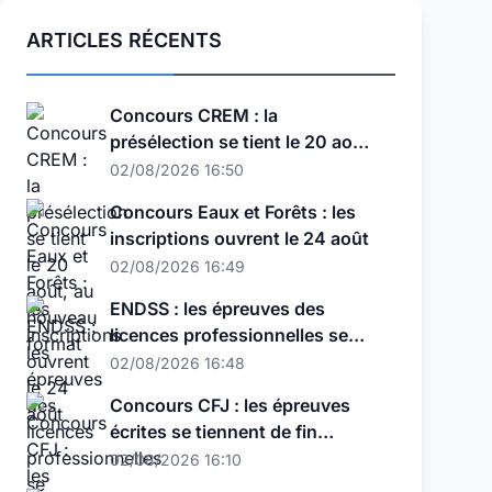
ARTICLES RÉCENTS
Concours CREM : la
présélection se tient le 20 août,
au nouveau format
02/08/2026 16:50
Concours Eaux et Forêts : les
inscriptions ouvrent le 24 août
02/08/2026 16:49
ENDSS : les épreuves des
licences professionnelles se
tiennent les 11, 12 et 13 août
02/08/2026 16:48
Concours CFJ : les épreuves
écrites se tiennent de fin
septembre à début octobre
02/08/2026 16:10