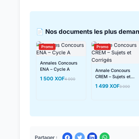
📄 Nos documents les plus dema
Promo
Promo
Annales Concours
ENA – Cycle A
Annale Concours
CREM – Sujets et
1 500 XOF
4 000
Corrigés
1 499 XOF
3 000
Partager :