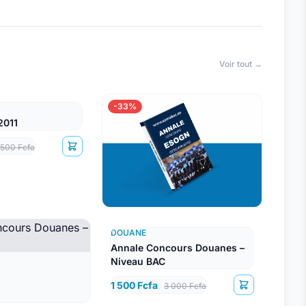
Voir tout →
-33%
2011
 500 Fcfa
DOUANE
Annale Concours Douanes –
Niveau BAC
1 500 Fcfa
3 000 Fcfa