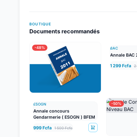
BOUTIQUE
Documents recommandés
-48%
BAC
Annale BAC 
1 299 Fcfa
2
-50%
ESOGN
Annale concours
Gendarmerie ( ESOGN ) BFEM
999 Fcfa
1 500 Fcfa