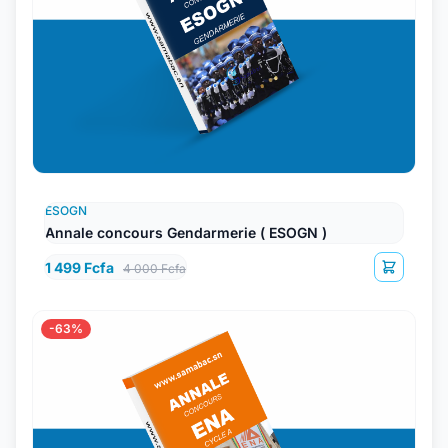
ESOGN
Annale concours Gendarmerie ( ESOGN )
1 499 Fcfa
4 000 Fcfa
-63%