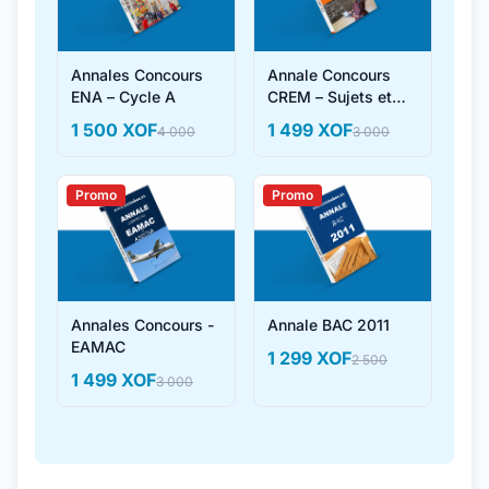
Annales Concours
Annale Concours
ENA – Cycle A
CREM – Sujets et
Corrigés
1 500 XOF
1 499 XOF
4 000
3 000
Promo
Promo
Annales Concours -
Annale BAC 2011
EAMAC
1 299 XOF
2 500
1 499 XOF
3 000