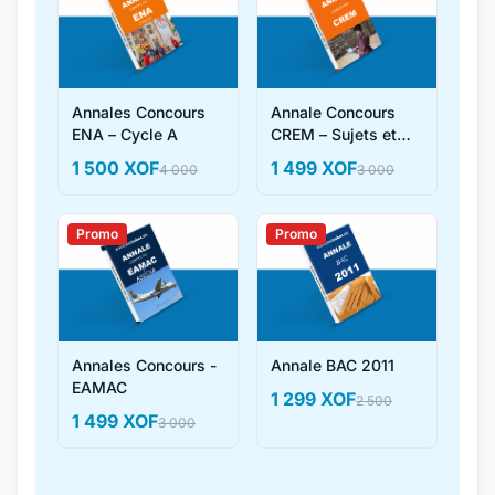
Annales Concours
Annale Concours
ENA – Cycle A
CREM – Sujets et
Corrigés
1 500 XOF
1 499 XOF
4 000
3 000
Promo
Promo
Annales Concours -
Annale BAC 2011
EAMAC
1 299 XOF
2 500
1 499 XOF
3 000