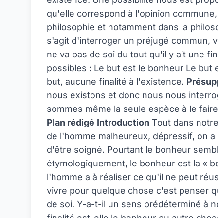
qu'elle correspond à l'opinion commune,
philosophie et notamment dans la philosop
s'agit d'interroger un préjugé commun, vo
ne va pas de soi du tout qu'il y ait une fin
possibles : Le but est le bonheur Le but 
but, aucune finalité à l'existence.
Présupp
nous existons et donc nous nous interro
sommes même la seule espèce à le fair
Plan rédigé
Introduction
Tout dans notre
de l'homme malheureux, dépressif, on a 
d'être soigné. Pourtant le bonheur sembl
étymologiquement, le bonheur est la « bo
l'homme a à réaliser ce qu'il ne peut r
vivre pour quelque chose c'est penser qu'
de soi. Y-a-t-il un sens prédéterminé à no
finalité est-elle le bonheur ou autre chos