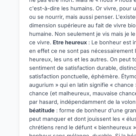
c'est-à-dire les humains. Or vivre, pour
ou se nourrir, mais aussi penser. L'exis
dimension supérieure au fait de vivre bi
humaine. Non seulement je vis mais je le 
ce vivre.
Etre heureux
: Le bonheur est i
en effet ce ne sont pas nécessairement
heureux, les uns et les autres. On peut
sentiment de satisfaction durable, distinc
satisfaction ponctuelle, éphémère. Étym
augurium » qui en latin signifie « chance
chance (et malheureux, mauvaise chance)
par hasard, indépendamment de la volont
béatitude
: forme de bonheur d'une grand
peut manquer et dont jouissent les « élus
chrétiens rend le défunt « bienheureux »
bonheur sans mélange, durable. Si la béatit