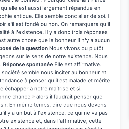
 qu'elle est aussi largement répandue en
hie antique. Elle semble donc aller de soi. Il
ir s'il est fondé ou non. On remarquera qu'il
alité à l'existence. Il y a donc trois réponses
est autre chose que le bonheur Il n'y a aucun
osé de la question
Nous vivons ou plutôt
geons sur le sens de notre existence. Nous
e.
Réponse spontanée
Elle est affirmative.
 société semble nous inciter au bonheur et
tendance à penser qu'il est malade et mérite
e échapper à notre maîtrise et si,
nne chance » alors il faudrait penser que
éussir. En même temps, dire que nous devons
il y a un but à l'existence, ce qui ne va pas
tre existence et, dans l'affirmative, cette
e ? La question est importante car c'est la