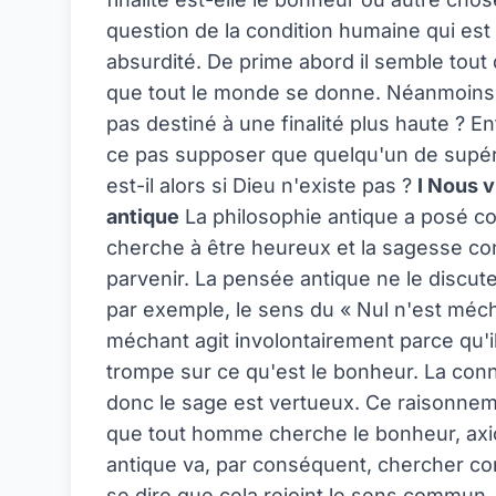
question de la condition humaine qui est
absurdité. De prime abord il semble tout 
que tout le monde se donne. Néanmoins, p
pas destiné à une finalité plus haute ? En
ce pas supposer que quelqu'un de supérie
est-il alors si Dieu n'existe pas ?
I Nous 
antique
La philosophie antique a posé 
cherche à être heureux et la sagesse con
parvenir. La pensée antique ne le discut
par exemple, le sens du « Nul n'est méch
méchant agit involontairement parce qu'il 
trompe sur ce qu'est le bonheur. La con
donc le sage est vertueux. Ce raisonneme
que tout homme cherche le bonheur, axio
antique va, par conséquent, chercher co
se dire que cela rejoint le sens commun