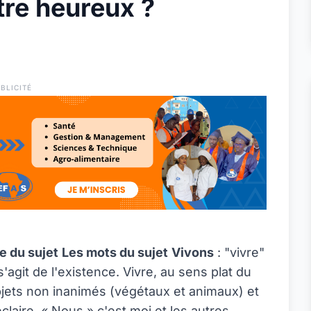
tre heureux ?
BLICITÉ
e du sujet
Les mots du sujet
Vivons
: "vivre"
s'agit de l'existence. Vivre, au sens plat du
objets non inanimés (végétaux et animaux) et
claire. « Nous » c'est moi et les autres