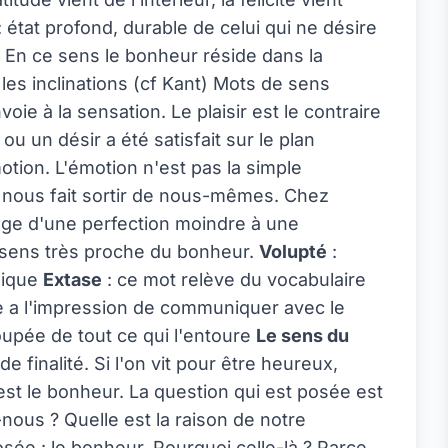
: état profond, durable de celui qui ne désire
a. En ce sens le bonheur réside dans la
 les inclinations (cf Kant) Mots de sens
voie à la sensation. Le plaisir est le contraire
 ou un désir a été satisfait sur le plan
otion. L'émotion n'est pas la simple
 nous fait sortir de nous-mêmes. Chez
sage d'une perfection moindre à une
e sens très proche du bonheur.
Volupté
:
ysique
Extase
: ce mot relève du vocabulaire
me a l'impression de communiquer avec le
coupée de tout ce qui l'entoure
Le sens du
e finalité. Si l'on vit pour être heureux,
ie est le bonheur. La question qui est posée est
nous ? Quelle est la raison de notre
sée : le bonheur. Pourquoi celle-là ? Parce