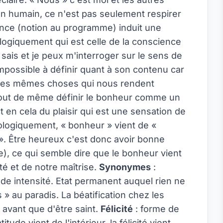
 un humain, ce n'est pas seulement respirer
tence (notion au programme) induit une
ologiquement qui est celle de la conscience
sais et je peux m'interroger sur le sens de
mpossible à définir quant à son contenu car
 les mêmes choses qui nous rendent
 tout de même définir le bonheur comme un
t en cela du plaisir qui est une sensation de
ologiquement, « bonheur » vient de «
 ». Être heureux c'est donc avoir bonne
, ce qui semble dire que le bonheur vient
é et de notre maîtrise.
Synonymes
:
e intensité. Etat permanent auquel rien ne
 » au paradis. La béatification chez les
 avant que d'être saint.
Félicité
: forme de
ude vient de l'intérieur, la félicité vient