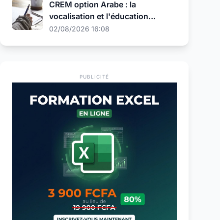
CREM option Arabe : la
vocalisation et l'éducation
religieuse au programme de la
02/08/2026 16:08
présélection
PUBLICITÉ