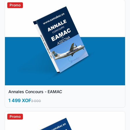
Promo
Annales Concours - EAMAC
1 499 XOF
3 000
Promo