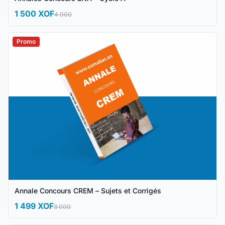
1 500 XOF
4 000
Promo
Annale Concours CREM – Sujets et Corrigés
1 499 XOF
3 000