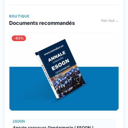
BOUTIQUE
Voir tout →
Documents recommandés
-63%
ESOGN
Annale concours Gendarmerie ( ESOGN )