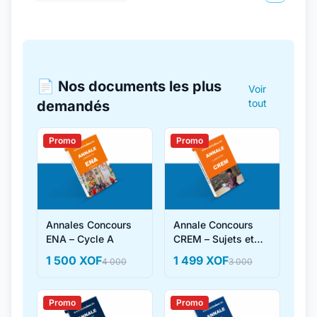
📄 Nos documents les plus
Voir
tout
demandés
Promo
Promo
Annales Concours
Annale Concours
ENA – Cycle A
CREM – Sujets et
Corrigés
1 500 XOF
1 499 XOF
4 000
3 000
Promo
Promo