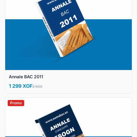
Annale BAC 2011
1 299 XOF
2 500
Promo