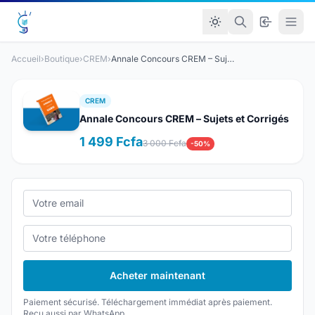
Accueil
›
Boutique
›
CREM
›
Annale Concours CREM – Sujets et Corrigés
CREM
Annale Concours CREM – Sujets et Corrigés
1 499 Fcfa
3 000 Fcfa
-50%
Acheter maintenant
Paiement sécurisé. Téléchargement immédiat après paiement.
Reçu aussi par WhatsApp.