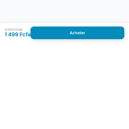
3 000 Fcfa
Acheter
1 499 Fcfa
A LA UNE
Actualités
Baccalauréat
Bourses
Concours