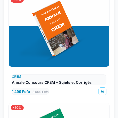
CREM
Annale Concours CREM – Sujets et Corrigés
1 499 Fcfa
3 000 Fcfa
-50%