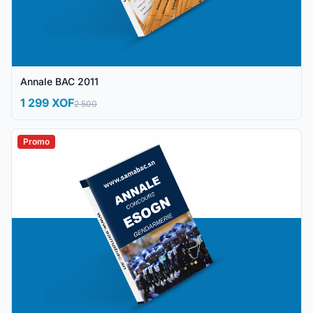
Annale BAC 2011
1 299 XOF
2 500
Promo