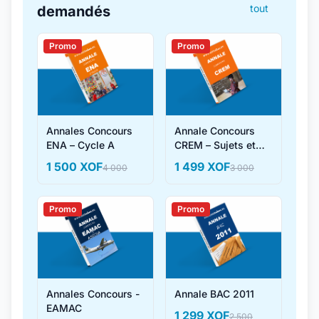
tout
demandés
Promo
Promo
Annales Concours
Annale Concours
ENA – Cycle A
CREM – Sujets et
Corrigés
1 500 XOF
1 499 XOF
4 000
3 000
Promo
Promo
Annales Concours -
Annale BAC 2011
EAMAC
1 299 XOF
2 500