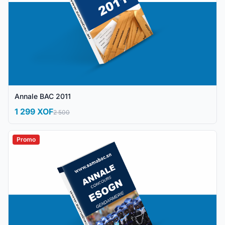
Annale BAC 2011
1 299 XOF
2 500
Promo