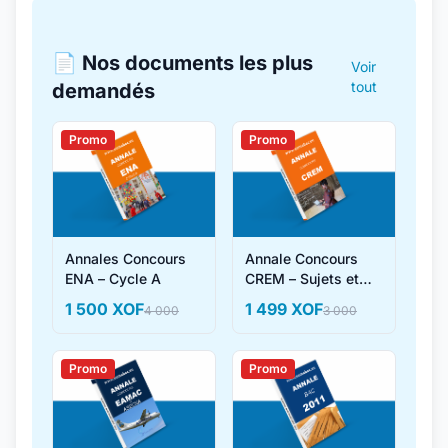
📄 Nos documents les plus
Voir
tout
demandés
Promo
Promo
Annales Concours
Annale Concours
ENA – Cycle A
CREM – Sujets et
Corrigés
1 500 XOF
1 499 XOF
4 000
3 000
Promo
Promo