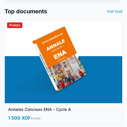
Top documents
Voir tout
Promo
Annales Concours ENA – Cycle A
1 500 XOF
4 000