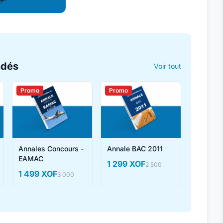
ndés
Voir tout
Promo
Promo
Annales Concours -
Annale BAC 2011
EAMAC
1 299 XOF
2 500
1 499 XOF
3 000