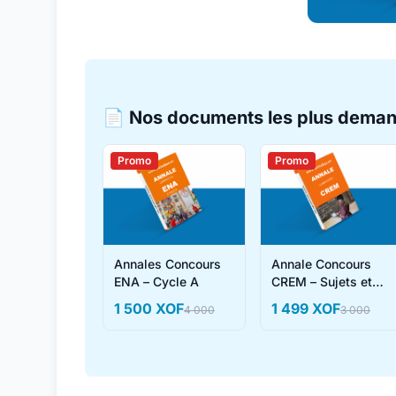
📄 Nos documents les plus dema
Promo
Promo
Annales Concours
Annale Concours
ENA – Cycle A
CREM – Sujets et
Corrigés
1 500 XOF
1 499 XOF
4 000
3 000