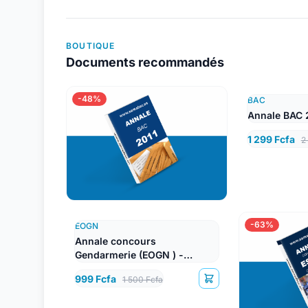
BOUTIQUE
Documents recommandés
-48%
BAC
Annale BAC 
1 299 Fcfa
2
-63%
EOGN
Annale concours
Gendarmerie (EOGN ) -
Lettres
999 Fcfa
1 500 Fcfa