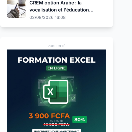
CREM option Arabe : la
vocalisation et l'éducation
religieuse au programme de la
02/08/2026 16:08
présélection
PUBLICITÉ