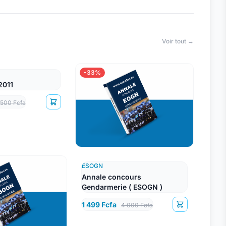
Voir tout →
-33%
2011
 500 Fcfa
ESOGN
Annale concours
Gendarmerie ( ESOGN )
1 499 Fcfa
4 000 Fcfa