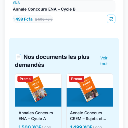
ENA
Annale Concours ENA – Cycle B
1 499 Fcfa
2 500 Fcfa
📄 Nos documents les plus
Voir
tout
demandés
Promo
Promo
Annales Concours
Annale Concours
ENA – Cycle A
CREM – Sujets et
Corrigés
1 500 XOF
1 499 XOF
4 000
3 000