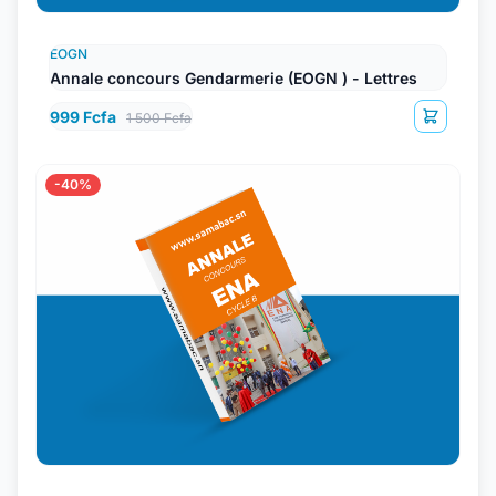
EOGN
Annale concours Gendarmerie (EOGN ) - Lettres
999 Fcfa
1 500 Fcfa
-40%