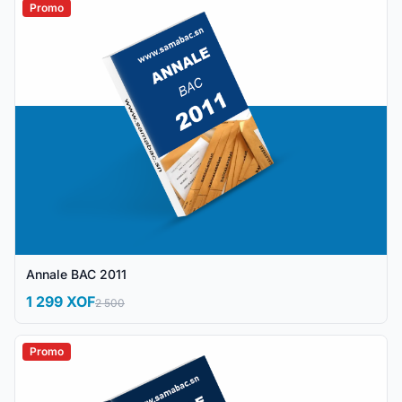
Promo
Annale BAC 2011
1 299 XOF
2 500
Promo