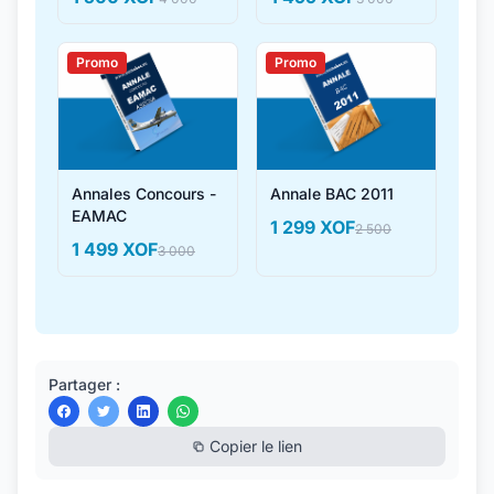
Promo
Promo
Annales Concours -
Annale BAC 2011
EAMAC
1 299 XOF
2 500
1 499 XOF
3 000
Partager :
Copier le lien