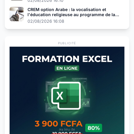
02/08/2026 16:10
CREM option Arabe : la vocalisation et
l'éducation religieuse au programme de la
présélection
02/08/2026 16:08
PUBLICITÉ