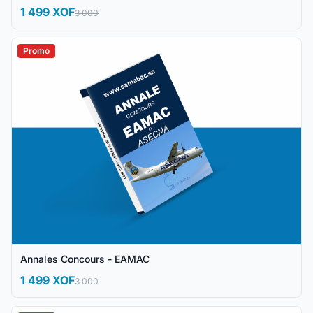
1 499 XOF
3 000
Promo
Annales Concours - EAMAC
1 499 XOF
3 000