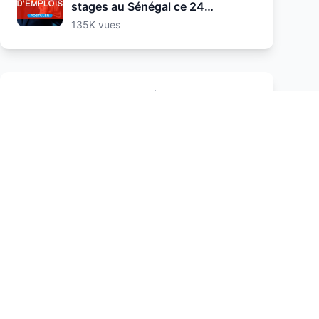
stages au Sénégal ce 24
Septembre 2025
135K vues
PUBLICITÉ