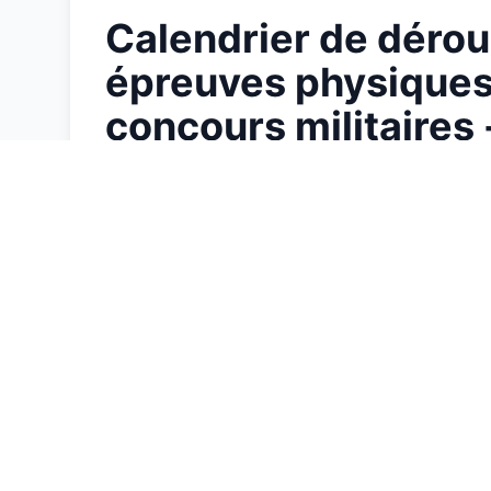
Calendrier de déro
épreuves physiques 
concours militaires
18/03/2026 à 11:44
4,1K vues
PU