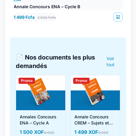
Annale Concours ENA – Cycle B
1 499 Fcfa
2 500 Fcfa
📄 Nos documents les plus
Voir
tout
demandés
Promo
Promo
Annales Concours
Annale Concours
ENA – Cycle A
CREM – Sujets et
Corrigés
1 500 XOF
1 499 XOF
4 000
3 000