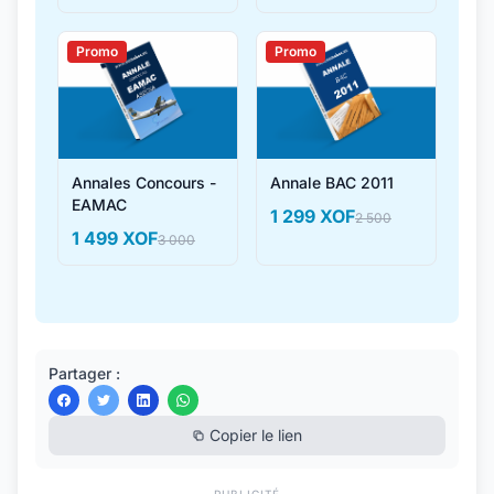
Promo
Promo
Annales Concours -
Annale BAC 2011
EAMAC
1 299 XOF
2 500
1 499 XOF
3 000
Partager :
Copier le lien
PUBLICITÉ