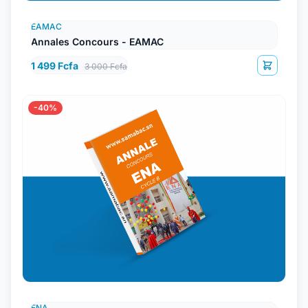
EAMAC
Annales Concours - EAMAC
1 499 Fcfa
3 000 Fcfa
-40%
ENA