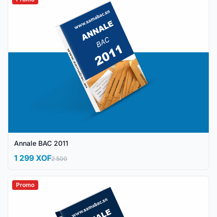
Annale BAC 2011
1 299 XOF
2 500
Promo