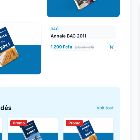
BAC
Annale BAC 2011
1 299 Fcfa
2 500 Fcfa
ndés
Voir tout
Promo
Promo