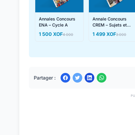
Annales Concours
Annale Concours
ENA – Cycle A
CREM – Sujets et
Corrigés
1 500 XOF
1 499 XOF
4 000
3 000
Partager :
PU