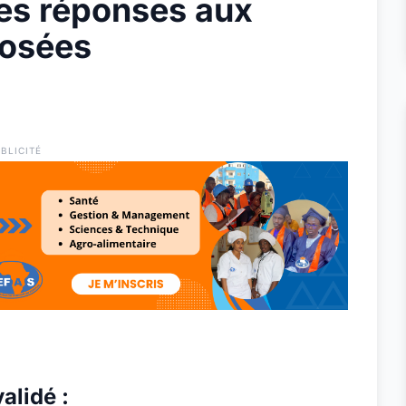
es réponses aux
posées
BLICITÉ
alidé :