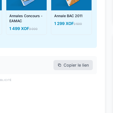
Annales Concours -
Annale BAC 2011
EAMAC
1 299 XOF
2 500
1 499 XOF
3 000
Copier le lien
BLICITÉ