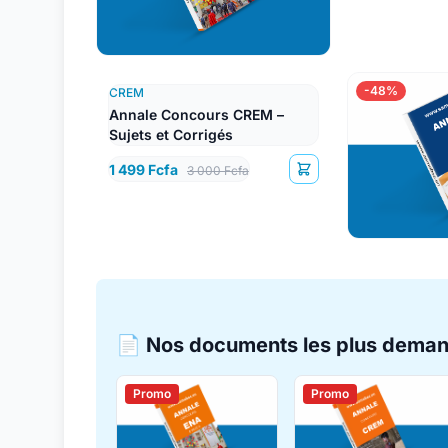
-48%
CREM
Annale Concours CREM –
Sujets et Corrigés
1 499 Fcfa
3 000 Fcfa
📄 Nos documents les plus dema
Promo
Promo