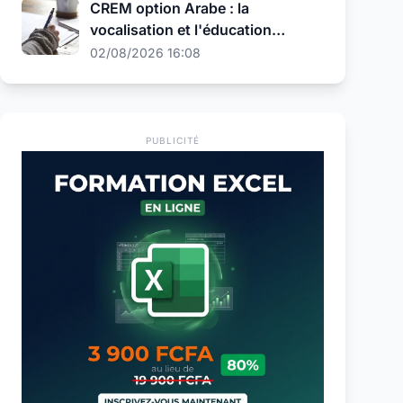
CREM option Arabe : la
vocalisation et l'éducation
religieuse au programme de la
02/08/2026 16:08
présélection
PUBLICITÉ