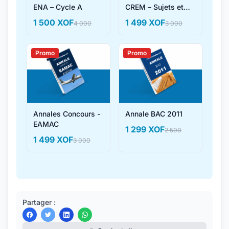
ENA – Cycle A
CREM – Sujets et
Corrigés
1 500 XOF
1 499 XOF
4 000
3 000
Promo
Promo
Annales Concours -
Annale BAC 2011
EAMAC
1 299 XOF
2 500
1 499 XOF
3 000
Partager :