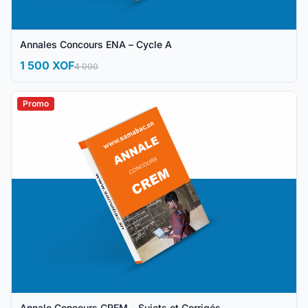
Annales Concours ENA – Cycle A
1 500 XOF
4 000
Promo
Annale Concours CREM – Sujets et Corrigés