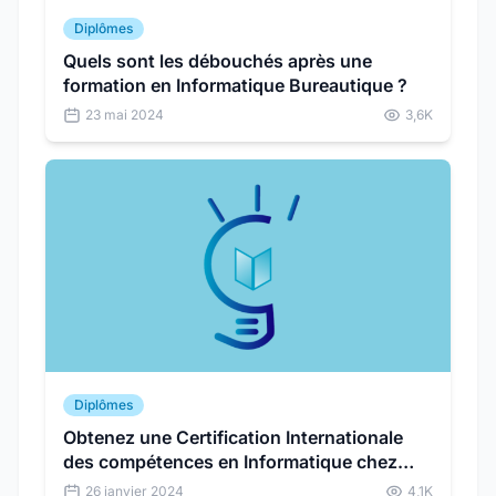
Diplômes
Quels sont les débouchés après une
formation en Informatique Bureautique ?
23 mai 2024
3,6K
Diplômes
Obtenez une Certification Internationale
des compétences en Informatique chez
Sunu Code
26 janvier 2024
4,1K