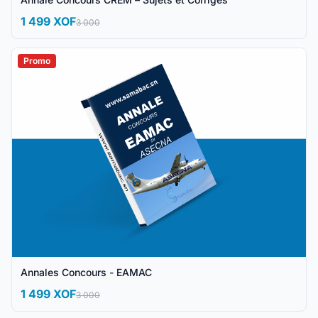
1 499 XOF
3 000
Promo
Annales Concours - EAMAC
1 499 XOF
3 000