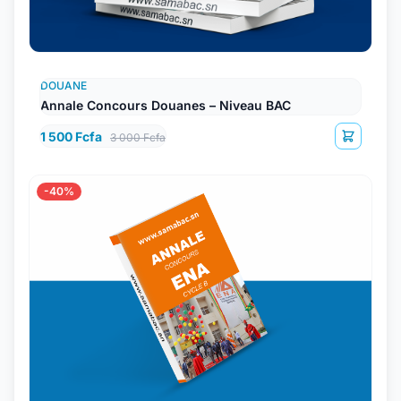
DOUANE
Annale Concours Douanes – Niveau BAC
1 500 Fcfa
3 000 Fcfa
-40%