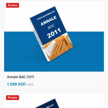
Promo
Annale BAC 2011
1 299 XOF
2 500
Promo