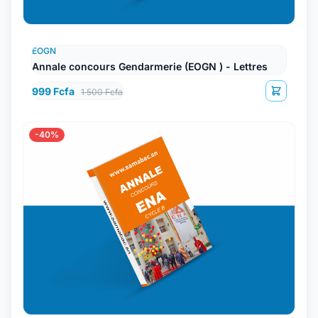
EOGN
Annale concours Gendarmerie (EOGN ) - Lettres
999 Fcfa
1 500 Fcfa
-40%