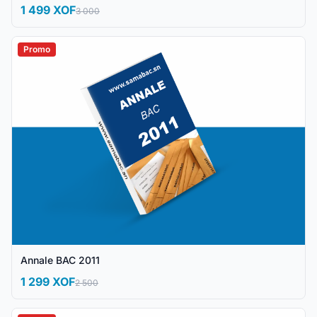
1 499 XOF
3 000
Promo
Annale BAC 2011
1 299 XOF
2 500