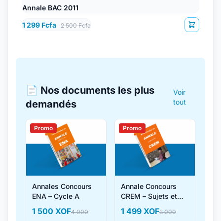
Annale BAC 2011
1 299 Fcfa
2 500 Fcfa
📄 Nos documents les plus
Voir
tout
demandés
Promo
Promo
Annales Concours
Annale Concours
ENA – Cycle A
CREM – Sujets et
Corrigés
1 500 XOF
1 499 XOF
4 000
3 000