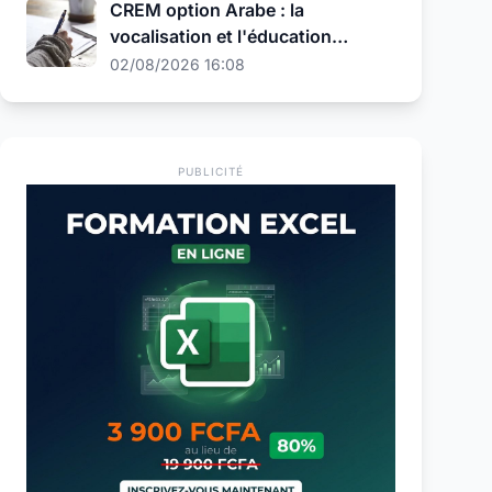
CREM option Arabe : la
vocalisation et l'éducation
religieuse au programme de la
02/08/2026 16:08
présélection
PUBLICITÉ