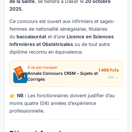
de la Santé
, se tiendra à Dakar le
20 octobre
2025
.
Ce concours est ouvert aux infirmiers et sages-
femmes de nationalité sénégalaise, titulaires
du
baccalauréat
et d’une
Licence en Sciences
Infirmières et Obstétricales
ou de tout autre
diplôme reconnu en équivalence.
À ne pas manquer
1 499 Fcfa
Annale Concours CREM – Sujets et
Voir →
Corrigés
👉
NB :
Les fonctionnaires doivent justifier d’au
moins quatre (04) années d’expérience
professionnelle.