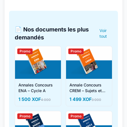
📄 Nos documents les plus
Voir
tout
demandés
Promo
Promo
Annales Concours
Annale Concours
ENA – Cycle A
CREM – Sujets et
Corrigés
1 500 XOF
1 499 XOF
4 000
3 000
Promo
Promo