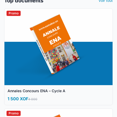
Top documents
Voir tout
Promo
Annales Concours ENA – Cycle A
1 500 XOF
4 000
Promo