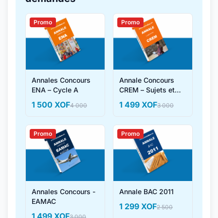
Promo
Promo
Annales Concours
Annale Concours
ENA – Cycle A
CREM – Sujets et
Corrigés
1 500 XOF
1 499 XOF
4 000
3 000
Promo
Promo
Annales Concours -
Annale BAC 2011
EAMAC
1 299 XOF
2 500
1 499 XOF
3 000