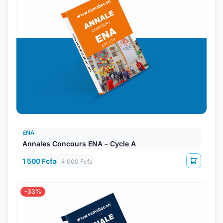
ENA
Annales Concours ENA – Cycle A
1 500 Fcfa
4 000 Fcfa
-33%