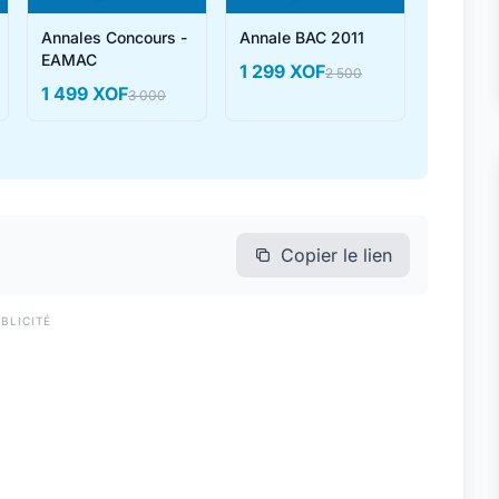
Annales Concours -
Annale BAC 2011
EAMAC
1 299 XOF
2 500
1 499 XOF
3 000
Copier le lien
BLICITÉ