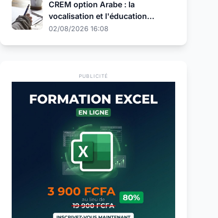
CREM option Arabe : la
vocalisation et l'éducation
religieuse au programme de la
02/08/2026 16:08
présélection
PUBLICITÉ