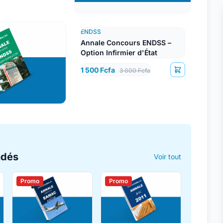
ENDSS
Annale Concours ENDSS –
Option Infirmier d'État
1 500 Fcfa
3 000 Fcfa
ndés
Voir tout
Promo
Promo