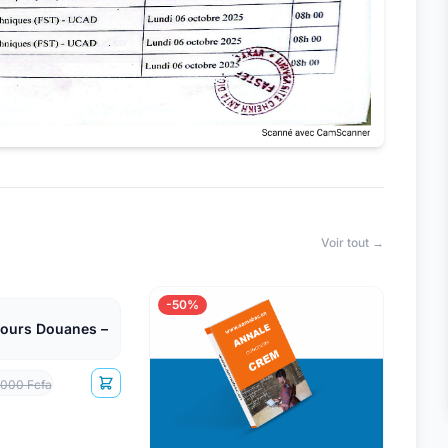
Voir tout →
-50%
ours Douanes –
 000 Fcfa