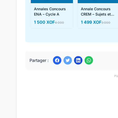
Annales Concours
Annale Concours
ENA – Cycle A
CREM – Sujets et
Corrigés
1 500 XOF
1 499 XOF
4 000
3 000
Partager :
PU