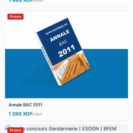
1 499 XOF
3 000
Promo
Annale BAC 2011
1 299 XOF
2 500
Promo