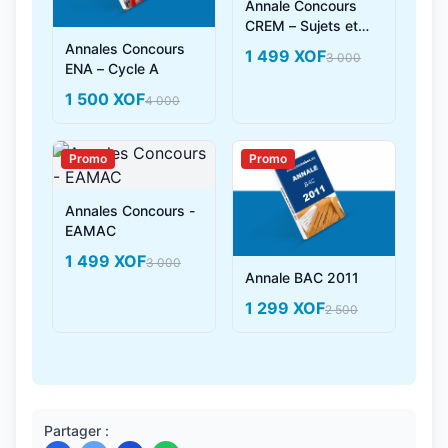
Annale Concours
CREM – Sujets et
Corrigés
Annales Concours
1 499 XOF
3 000
ENA – Cycle A
1 500 XOF
4 000
Promo
Promo
Annales Concours -
EAMAC
1 499 XOF
3 000
Annale BAC 2011
1 299 XOF
2 500
Partager :