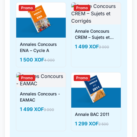
Promo
Promo
Annale Concours
CREM – Sujets et
Corrigés
Annales Concours
1 499 XOF
3 000
ENA – Cycle A
1 500 XOF
4 000
Promo
Promo
Annales Concours -
EAMAC
1 499 XOF
3 000
Annale BAC 2011
1 299 XOF
2 500