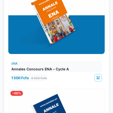
ENA
Annales Concours ENA – Cycle A
1 500 Fcfa
4 000 Fcfa
-48%