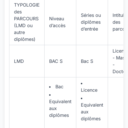
TYPOLOGIE
des
Séries ou
Intitulé
PARCOURS
Niveau
diplômes
des
(LMD ou
d’accès
d’entrée
parcou
autre
diplômes)
Licenc
- Mast
LMD
BAC S
Bac S
-
Doctor
Bac
Licence
Equivalent
Equivalent
aux
aux
diplômes
diplômes