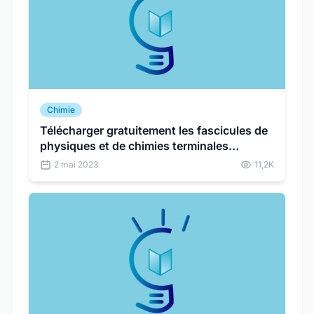
Chimie
Télécharger gratuitement les fascicules de
physiques et de chimies terminales
scientifiques
2 mai 2023
11,2K