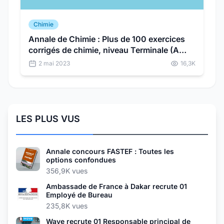
Chimie
Annale de Chimie : Plus de 100 exercices
corrigés de chimie, niveau Terminale (A
télécharger gratuitement)
2 mai 2023
16,3K
LES PLUS VUS
Annale concours FASTEF : Toutes les
options confondues
356,9K vues
Ambassade de France à Dakar recrute 01
Employé de Bureau
235,8K vues
Wave recrute 01 Responsable principal de